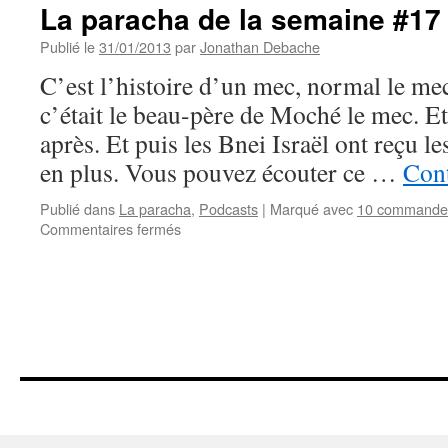
La paracha de la semaine #17 
Publié le
31/01/2013
par
Jonathan Debache
C’est l’histoire d’un mec, normal le
c’était le beau-père de Moché le mec. Et 
après. Et puis les Bnei Israël ont reçu
en plus. Vous pouvez écouter ce …
Cont
Publié dans
La paracha
,
Podcasts
|
Marqué avec
10 commande
sur
Commentaires fermés
La
paracha
de
la
semaine
#17
:
Yithro