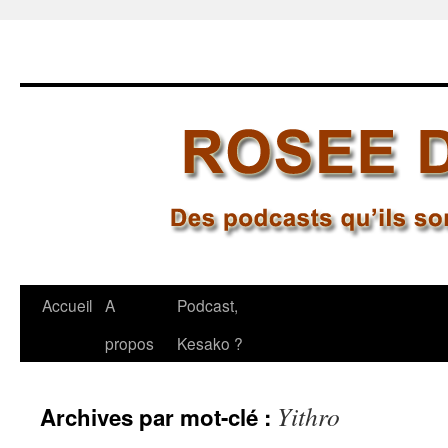
Aller
Accueil
A
Podcast,
au
propos
Kesako ?
contenu
Yithro
Archives par mot-clé :