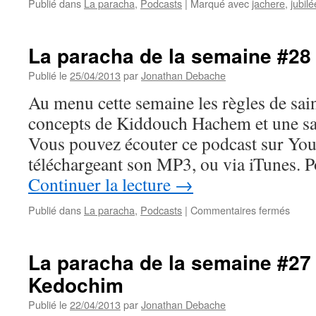
Publié dans
La paracha
,
Podcasts
|
Marqué avec
jachere
,
jubilé
La paracha de la semaine #28
Publié le
25/04/2013
par
Jonathan Debache
Au menu cette semaine les règles de sai
concepts de Kiddouch Hachem et une sale
Vous pouvez écouter ce podcast sur Yout
téléchargeant son MP3, ou via iTunes.
Continuer la lecture
→
sur
Publié dans
La paracha
,
Podcasts
|
Commentaires fermés
La
parac
de
La paracha de la semaine #27 
la
Kedochim
sema
#28
Publié le
22/04/2013
par
Jonathan Debache
: