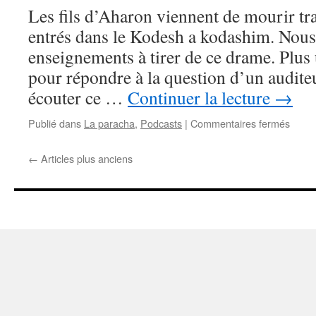
Emor
Les fils d’Aharon viennent de mourir tr
entrés dans le Kodesh a kodashim. Nous
enseignements à tirer de ce drame. Plus 
pour répondre à la question d’un audit
écouter ce …
Continuer la lecture
→
sur
Publié dans
La paracha
,
Podcasts
|
Commentaires fermés
La
parac
←
Articles plus anciens
de
la
sema
#27
:
A’har
Mot
–
Kedo