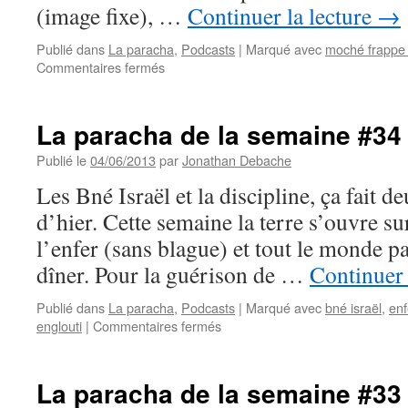
(image fixe), …
Continuer la lecture
→
Publié dans
La paracha
,
Podcasts
|
Marqué avec
moché frappe 
sur
Commentaires fermés
La
paracha
de
La paracha de la semaine #34 
la
semaine
Publié le
04/06/2013
par
Jonathan Debache
#35
Les Bné Israël et la discipline, ça fait d
:
‘Houkat
d’hier. Cette semaine la terre s’ouvre s
l’enfer (sans blague) et tout le monde p
dîner. Pour la guérison de …
Continuer 
Publié dans
La paracha
,
Podcasts
|
Marqué avec
bné israël
,
enf
sur
englouti
|
Commentaires fermés
La
paracha
de
La paracha de la semaine #33 
la