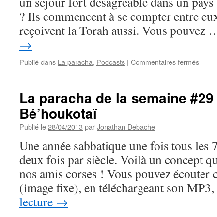
un séjour fort désagréable dans un pays é
? Ils commencent à se compter entre eux 
reçoivent la Torah aussi. Vous pouvez
→
sur
Publié dans
La paracha
,
Podcasts
|
Commentaires fermés
La
parac
de
La paracha de la semaine #29 
la
Bé’houkotaï
sema
#30
Publié le
28/04/2013
par
Jonathan Debache
:
Bami
Une année sabbatique une fois tous les 7
deux fois par siècle. Voilà un concept q
nos amis corses ! Vous pouvez écouter 
(image fixe), en téléchargeant son MP3
lecture
→