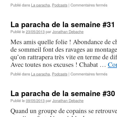
sur
Publié dans
La paracha
,
Podcasts
|
Commentaires fermés
La
parac
de
La paracha de la semaine #31
la
sema
Publié le
23/05/2013
par
Jonathan Debache
#32
Mes amis quelle folie ! Abondance de ch
:
Beaal
de sommeil font des ravages au montage 
qu’on rattrapera très vite en terme de di
Avec toutes nos excuses ! Chabat …
Con
sur
Publié dans
La paracha
,
Podcasts
|
Commentaires fermés
La
parac
de
La paracha de la semaine #30
la
sema
Publié le
09/05/2013
par
Jonathan Debache
#31
Quand un groupe de copains se retrouve 
:
Nass