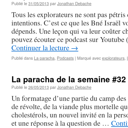
semaine
Publié le
31/05/2013
par
Jonathan Debache
#34
Tous les explorateurs ne sont pas pétris
:
Kora’h
intentions. C’est ce que les Bné Israël v
dépends. Une leçon qui va leur coûter ch
pouvez écouter ce podcast sur Youtube 
Continuer la lecture
→
Publié dans
La paracha
,
Podcasts
|
Marqué avec
explorateurs
,
La paracha de la semaine #32 
Publié le
26/05/2013
par
Jonathan Debache
Un formatage d’une partie du camp des 
de révolte, de la viande plus mortelle qu
cholestérols, un nouvel invité en la pe
et une réponse à la question de …
Conti