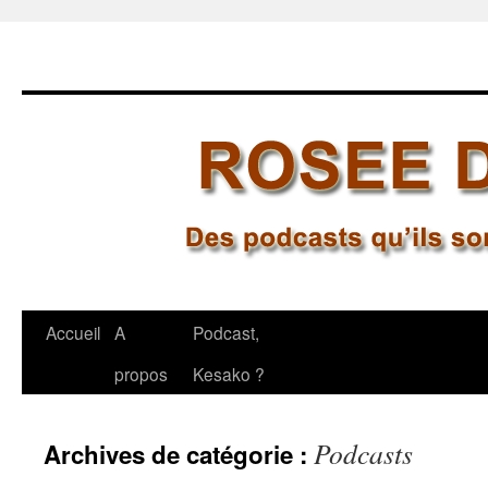
Aller
Accueil
A
Podcast,
au
propos
Kesako ?
contenu
Podcasts
Archives de catégorie :