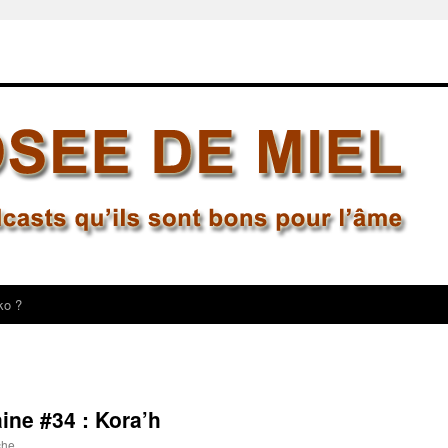
ko ?
ine #34 : Kora’h
che