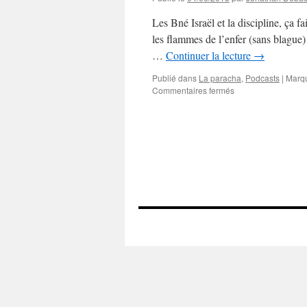
Les Bné Israël et la discipline, ça fa
les flammes de l’enfer (sans blague)
…
Continuer la lecture
→
Publié dans
La paracha
,
Podcasts
|
Marq
sur
Commentaires fermés
La
paracha
de
la
semaine
#34
:
Kora’h