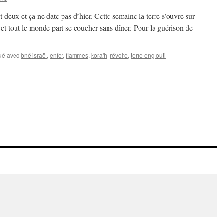
it deux et ça ne date pas d’hier. Cette semaine la terre s’ouvre sur
 et tout le monde part se coucher sans dîner. Pour la guérison de
ué avec
bné israël
,
enfer
,
flammes
,
kora'h
,
révolte
,
terre englouti
|