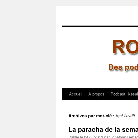
Accueil
A propos
Podcast, Kesa
Aller
au
bné israël
Archives par mot-clé :
contenu
La paracha de la sema
Publié le
04/06/2013
par
Jonathan Deba