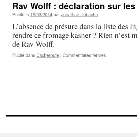
Rav Wolff : déclaration sur le
Publié le
16/03/2014
par
Jonathan Debache
L’absence de présure dans la liste des ing
rendre ce fromage kasher ? Rien n’est m
de Rav Wolff.
sur
Publié dans
Cacheroute
|
Commentaires fermés
Rav
Wolff
:
déclaration
sur
les
fromages