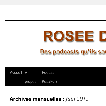
Aller
Accueil
A
Podcast,
au
propos
Kesako ?
contenu
juin 2015
Archives mensuelles :