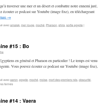
:
s qu’à traverser une mer et un désert et combattre notre ennemi juré,
Yithro
ez écouter ce podcast sur Youtube (image fixe), en téléchargeant
cture
→
ué avec
amalek
,
mer rouge
,
moché
,
Pharaon
,
shira
,
sortie egypte
|
ine #15 : Bo
che
Egyptiens en général et Pharaon en particulier ! Le temps est venu
tangente. Vous pouvez écouter ce podcast sur Youtube (image fixe),
ué avec
aaron
,
egypte
,
moché
,
moise
,
mort des premiers nés
,
obscurité
,
sur
es fermés
La
paracha
de
ine #14 : Vaera
la
semaine