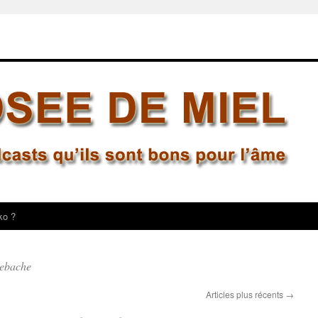
ko ?
ebache
Articles plus récents
→