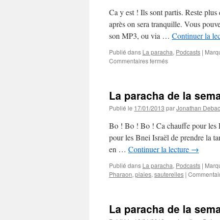
Ca y est ! Ils sont partis. Reste plu
après on sera tranquille. Vous pouv
son MP3, ou via …
Continuer la le
Publié dans
La paracha
,
Podcasts
|
Marq
sur
Commentaires fermés
La
paracha
de
La paracha de la sema
la
semaine
Publié le
17/01/2013
par
Jonathan Deba
#16
:
Bo ! Bo ! Bo ! Ca chauffe pour les 
Bechala’h
pour les Bnei Israël de prendre la 
en …
Continuer la lecture
→
Publié dans
La paracha
,
Podcasts
|
Marq
Pharaon
,
plaies
,
sauterelles
|
Commentair
La paracha de la sema