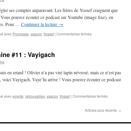
#13
:
gler ses comptes auparavant. Les frères de Yossef craignent que
Chemo
 Vous pouvez écouter ce podcast sur Youtube (image fixe), en
nes. Pour …
Continuer la lecture
→
sur
ué avec
Promesse
,
yaacov
,
Yossef
|
Commentaires fermés
La
paracha
de
ine #11 : Vayigach
la
semaine
che
#12
:
suis en retard ! Olivier n’a pas viré lapin névrosé, mais ce n’est pas
Vaye’hi
, voici Vayigach. Vaye’hi arrive ! Vous pouvez écouter ce podcast
sur
ué avec
egypte
,
retrouvailles
,
yaacov
,
Yossef
|
Commentaires fermés
La
paracha
Articles plus récents
→
de
la
semaine
#11