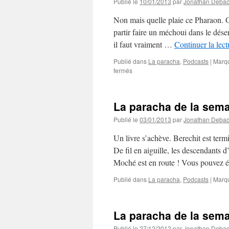
Publié le
10/01/2013
par
Jonathan Deba
Non mais quelle plaie ce Pharaon. On
partir faire un méchoui dans le dés
il faut vraiment …
Continuer la lec
Publié dans
La paracha
,
Podcasts
|
Marq
sur
fermés
La
paracha
de
La paracha de la sem
la
semaine
Publié le
03/01/2013
par
Jonathan Deba
#14
:
Un livre s’achève. Berechit est ter
Vaera
De fil en aiguille, les descendants 
Moché est en route ! Vous pouvez 
Publié dans
La paracha
,
Podcasts
|
Marq
La paracha de la sema
Publié le
27/12/2012
par
Jonathan Deba