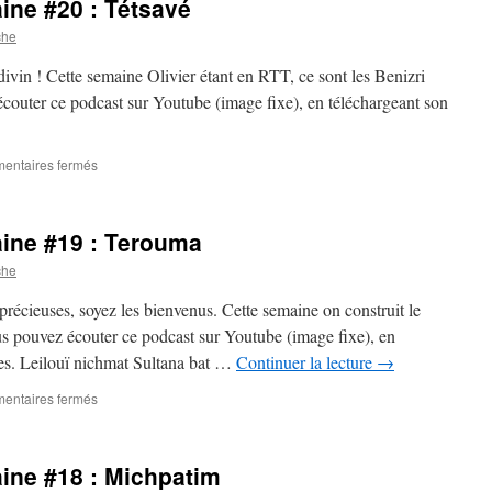
ine #20 : Tétsavé
che
vin ! Cette semaine Olivier étant en RTT, ce sont les Benizri
écouter ce podcast sur Youtube (image fixe), en téléchargeant son
sur
entaires fermés
La
paracha
de
aine #19 : Terouma
la
semaine
che
#20
:
précieuses, soyez les bienvenus. Cette semaine on construit le
Tétsavé
us pouvez écouter ce podcast sur Youtube (image fixe), en
es. Leilouï nichmat Sultana bat …
Continuer la lecture
→
sur
entaires fermés
La
paracha
de
ine #18 : Michpatim
la