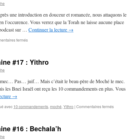
semaine
che
#19
:
près une introduction en douceur et romancée, nous attaquons le
Terouma
 en l’occurence. Vous verrez que la Torah ne laisse aucune place
 podcast sur …
Continuer la lecture
→
sur
entaires fermés
La
paracha
de
ine #17 : Yithro
la
semaine
che
#18
:
le mec… Pas… juif… Mais c’était le beau-père de Moché le mec.
Michpatim
 puis les Bnei Israël ont reçu les 10 commandements en plus. Vous
lecture
→
sur
ué avec
10 commandements
,
moché
,
Yithro
|
Commentaires fermés
La
paracha
de
ine #16 : Bechala’h
la
semaine
che
#17