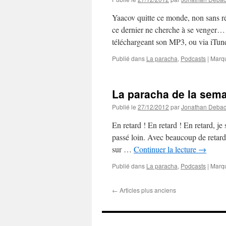
Yaacov quitte ce monde, non sans ré
ce dernier ne cherche à se venger…
téléchargeant son MP3, ou via iTu
Publié dans
La paracha
,
Podcasts
|
Marq
La paracha de la sema
Publié le
27/12/2012
par
Jonathan Deba
En retard ! En retard ! En retard, je 
passé loin. Avec beaucoup de retard
sur …
Continuer la lecture
→
Publié dans
La paracha
,
Podcasts
|
Marq
←
Articles plus anciens