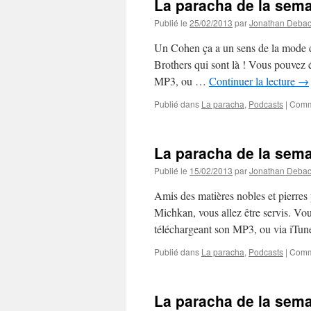
La paracha de la sema
Publié le
25/02/2013
par
Jonathan Deba
Un Cohen ça a un sens de la mode di
Brothers qui sont là ! Vous pouvez 
MP3, ou …
Continuer la lecture
→
Publié dans
La paracha
,
Podcasts
|
Comm
La paracha de la sem
Publié le
15/02/2013
par
Jonathan Deba
Amis des matières nobles et pierres 
Michkan, vous allez être servis. Vo
téléchargeant son MP3, ou via iTun
Publié dans
La paracha
,
Podcasts
|
Comm
La paracha de la sema