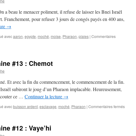
che
#15
:
 a beau le menacer poliment, il refuse de laisser les Bnei Israël
Bo
ert. Franchement, pour refuser 3 jours de congés payés en 400 ans,
ture
→
ué avec
aaron
,
egypte
,
moché
,
moise
,
Pharaon
,
plaies
|
Commentaires
aine #13 : Chemot
che
miné. Et avec la fin du commencement, le commencement de la fin.
d’Israël subiront le joug d’un Pharaon implacable. Heureusement,
écouter ce …
Continuer la lecture
→
sur
ué avec
buisson ardent
,
esclavage
,
moché
,
Pharaon
|
Commentaires fermés
La
parac
de
ine #12 : Vaye’hi
la
semai
che